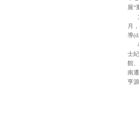
展“
月，
導(
士紀
館、
南遷
亨源