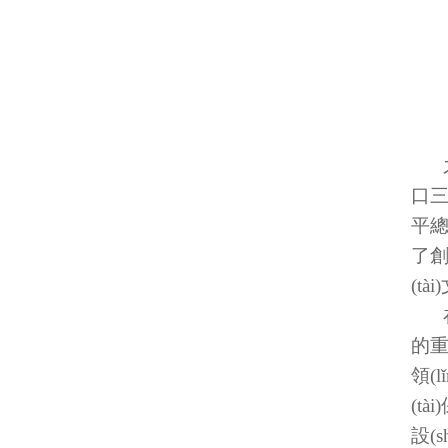
口三
平總
了創
(t
的重
領(
(t
設(