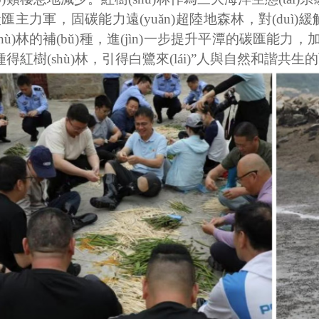
匯主力軍，固碳能力遠(yuǎn)超陸地森林，對(duì)緩
hù)林的補(bǔ)種，進(jìn)一步提升平潭的碳匯能力，加快
種得紅樹(shù)林，引得白鷺來(lái)”人與自然和諧共生的