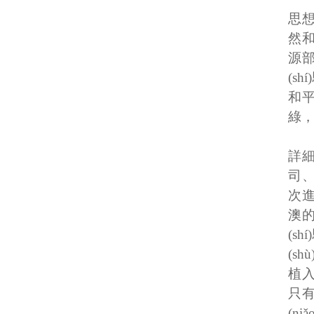
思想
然和
源
(shí
和
平
綠
詳細(
司
次進(
澳的
(sh
(s
植入
只有
(n