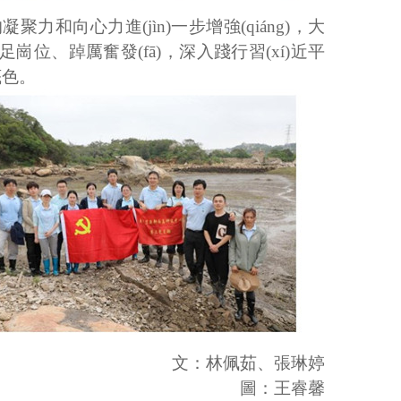
ì)伍的凝聚力和向心力
進(jìn)一步增強(qiáng)
，
大
足崗位、踔厲奮發(fā)，深入踐行習(xí)近平
。
文：林佩茹、張琳婷
圖：王睿馨