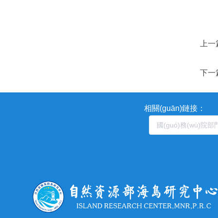
上一
下一
相關(guān)鏈接：