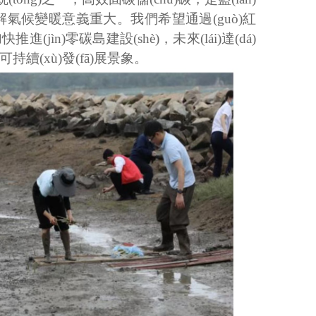
解氣候變暖意義重大。我們希望通過(guò)紅
推進(jìn)零碳島建設(shè)，未來(lái)達(dá)
可持續(xù)發(fā)展景象。