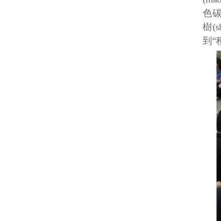
色碳
樹(s
到“