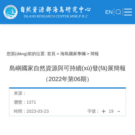
EN
您當(dāng)前的位置:
首頁
> 海島國家專欄
> 簡報
島嶼國家自然資源與可持續(xù)發(fā)展簡報
（2022年第06期）
來源：
瀏覽：
1371
時間：2023-03-23
字號：
19