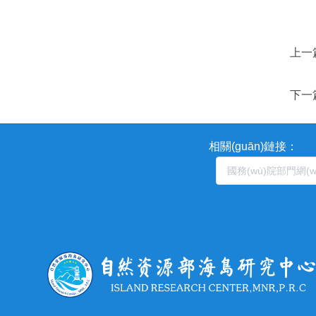
上一
下一
相關(guān)鏈接：