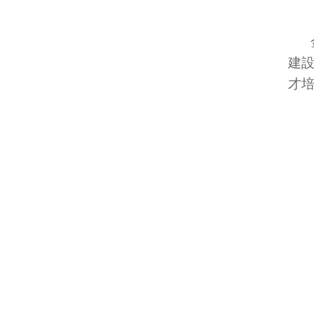
建設
才培養