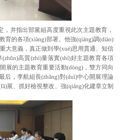
，并指出部黨組高度重視此次主題教育，
各項(xiàng)部署。他強(qiáng)調(diào)
大意義，真正做到學(xué)思用貫通、知信
iāo)準(zhǔn)高質(zhì)量落實(shí)好主題教育各項
心組織開展的主題教育重要活動(dòng)，雙方同向
。最后，李航組長(zhǎng)對(duì)中心開展理論
è)發(fā)展、抓好檢視整改、強(qiáng)化建章立制