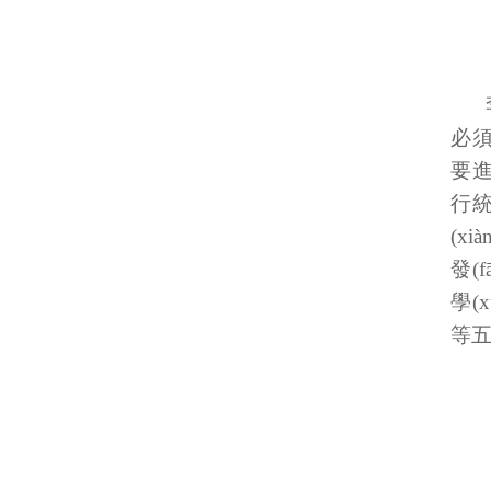
必須
要進
行統(
(x
發(f
學(x
等五