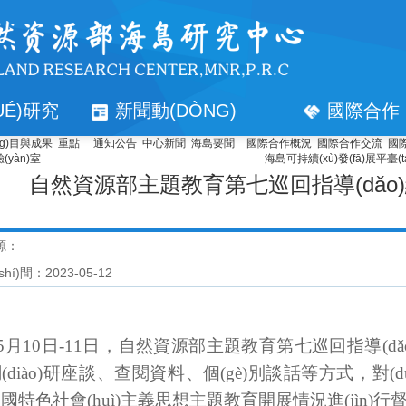
UÉ)研究
新聞動(DÒNG)
國際合作
ng)目與成果
重點
通知公告
中心新聞
海島要聞
國際合作概況
國際合作交流
國際
態(TÀI)
)驗(yàn)室
海島可持續(xù)發(fā)展平臺(t
自然資源部主題教育第七巡回指導(dǎo)
源：
shí)間：2023-05-12
5月10日-11日，自然資源部主題教育第七巡回指導(d
diào)研座談、查閱資料、個(gè)別談話等方式，對(du
國特色社會(huì)主義思想主題教育開展情況進(jìn)行督