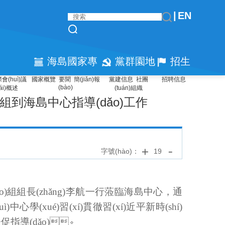
|
EN
海島國家專
黨群園地
招生
會(huì)議
國家概覽
要聞
簡(jiǎn)報
黨建信息
社團
招聘信息
(bào)
欄
招聘
ái)概述
(tuán)組織
組到海島中心指導(dǎo)工作
字號(hào)：
19
ǎo)組組長(zhǎng)李航一行蒞臨海島中心，通
ì)中心學(xué)習(xí)貫徹習(xí)近平新時(shí)
促指導(dǎo)。