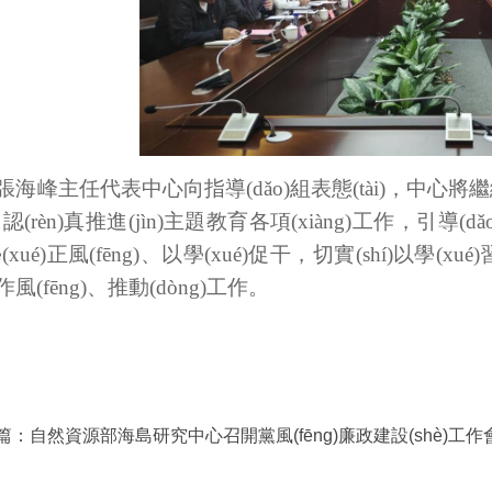
張海峰主任代表中心向指導(dǎo)組表態(tài)，中心將繼
，認(rèn)真推進(jìn)主題教育各項(xiàng)工作，引導(d
xué)正風(fēng)、以學(xué)促干，切實(shí)以學(x
n)作風(fēng)、推動(dòng)工作。
篇：
自然資源部海島研究中心召開黨風(fēng)廉政建設(shè)工作會(h