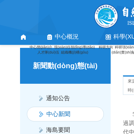
中心概況
科學(X
中心簡(jiǎn)介
現(xiàn)任領(lǐng)導(dǎo)
科研方向
科研項(xià
首
人才隊(duì)伍
組織機(jī)構(gòu)
(diǎn)實(shí
新聞動(dòng)態(tài)
頁
來
時(
通知公告
中心新聞
過調(
海島要聞
代中