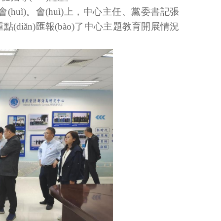
)。會(huì)上，中心主任、黨委書記張
點(diǎn)匯報(bào)了中心主題教育開展情況