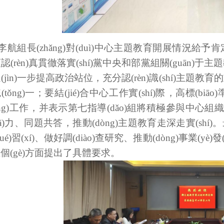
李航組長(zhǎng)對(duì)中心主題教育開展情況給予肯定
認(rèn)真貫徹落實(shí)黨中央和部黨組關(guān)于主題教育的
(jìn)一步提高政治站位，充分認(rèn)識(shí)主題教育的重
tǒng)一；要結(jié)合中心工作實(shí)際，高標(b
iàng)工作，并表示第七指導(dǎo)組將積極參與中
ā)力、同題共答，推動(dòng)主題教育走深走實(shí)
ué)習(xí)、做好調(diào)查研究、推動(dòng)事業(y
個(gè)方面提出了具體要求。