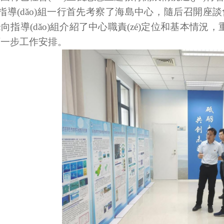
指導(dǎo)組一行首先考察了海島中心，隨后召開座談會(huì
向指導(dǎo)組介紹了中心職責(zé)定位和基本情況，重
一步工作安排。