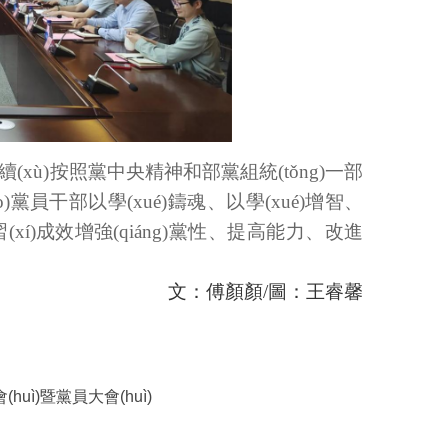
續(xù)按照黨中央精神和部黨組統(tǒng)一部
ǎo)黨員干部以學(xué)鑄魂、以學(xué)增智、
ué)習(xí)成效增強(qiáng)黨性、提高能力、改進
文：傅顏顏
/圖：王睿馨
uì)暨黨員大會(huì)