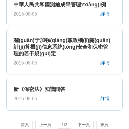
中華人民共和國測繪成果管理?xiàng)l例
詳情
2015-08-05
關(guān)于加強(qiáng)黨政機(jī)關(guān)
計(jì)算機(jī)信息系統(tǒng)安全和保密管
理的若干規(guī)定
詳情
2015-08-05
新《保密法》知識問答
詳情
2015-08-05
首頁
上一頁
1/2
下一頁
末頁